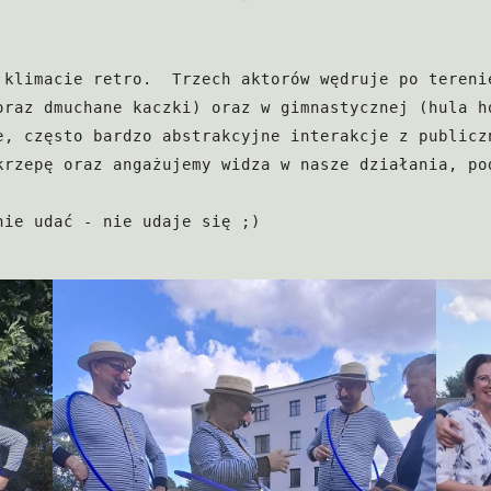
 klimacie retro.  Trzech aktorów wędruje po terenie
oraz dmuchane kaczki) oraz w gimnastycznej (hula ho
e, często bardzo abstrakcyjne interakcje z publiczn
krzepę oraz angażujemy widza w nasze działania, pod
nie udać - nie udaje się ;)